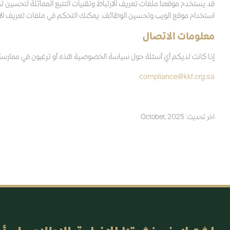
قد يستخدم موقعنا ملفات تعريف الارتباط وتقنيات التتبع المماثلة لتحسين
استخدام موقع الويب وتحسين الوظائف. يمكنك التحكم في ملفات تعريف الا
معلومات الاتصال
إذا كانت لديكم أي أسئلة حول سياسة الخصوصية هذه أو ترغبون في ممارسة حق
compliance@kkf.org.sa
اخر تحديث: October, 2025